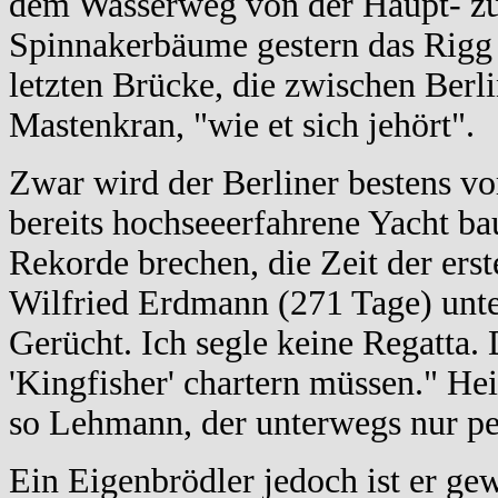
dem Wasserweg von der Haupt- zur 
Spinnakerbäume gestern das Rigg 
letzten Brücke, die zwischen Berl
Mastenkran, "wie et sich jehört".
Zwar wird der Berliner bestens vor
bereits hochseeerfahrene Yacht ba
Rekorde brechen, die Zeit der e
Wilfried Erdmann (271 Tage) unterb
Gerücht. Ich segle keine Regatta. D
'Kingfisher' chartern müssen." He
so Lehmann, der unterwegs nur p
Ein Eigenbrödler jedoch ist er gew